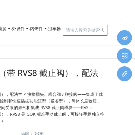
桌腿
外设件
内饰件
挪车器
（带 RVS8 截止阀），配法
止阀），配法兰 × 快接插头。耦合阀 / 联接阀——集成了截
控制和快速插拔功能短型（紧凑型），阀体长度较短，
受限的燃气柜集成 RVS8 截止阀模块——RVS =
/截止阀），RVS8 是 GOK 标准手动截止阀，可旋转手柄独立控
（
品牌
：
GOK