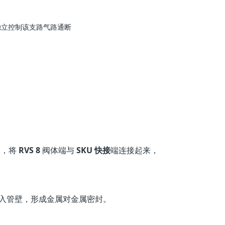
柄独立控制该支路气路通断
用，将
RVS 8
阀体端与
SKU 快接
端连接起来，
切入管壁，形成金属对金属密封。