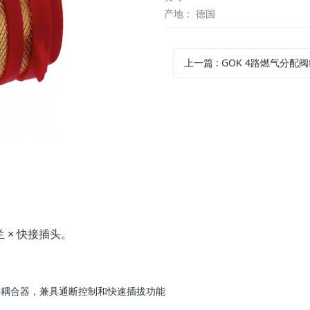
产地
：
德国
上一篇
:
GOK 4路燃气分配阀组（DSV-AB4型），最大工作压力5 bar，接口规格 RVS10 × 4×R
兰 × 快接插头。
快接耦合器，兼具通断控制和快速插拔功能