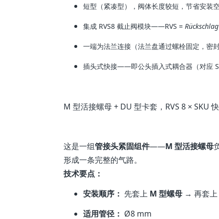
短型（紧凑型），阀体长度较短，节省安装空
集成 RVS8 截止阀模块——RVS =
Rückschlag
一端为法兰连接（法兰盘通过螺栓固定，密
插头式快接——即公头插入式耦合器（对应 
M 型活接螺母 + DU 型卡套，RVS 8 × SKU 
这是一组
管接头紧固组件
——
M 型活接螺母
形成一条完整的气路。
技术要点：
安装顺序：
先套上
M 型螺母
→ 再套
适用管径：
Ø8 mm