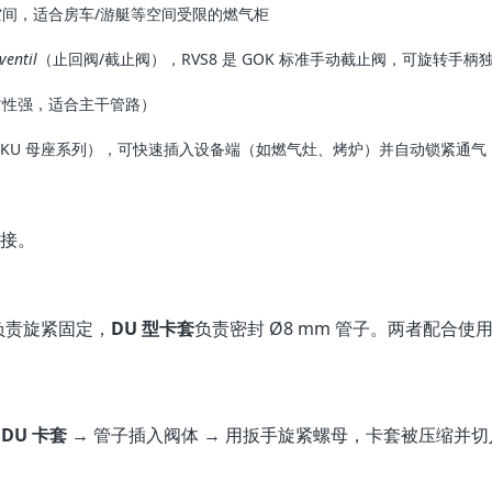
间，适合房车/游艇等空间受限的燃气柜
ventil
（止回阀/截止阀），RVS8 是 GOK 标准手动截止阀，可旋转手
封性强，适合主干管路）
SKU 母座系列），可快速插入设备端（如燃气灶、烤炉）并自动锁紧通气
快接。
负责旋紧固定，
DU 型卡套
负责密封 Ø8 mm 管子。两者配合使
上
DU 卡套
→ 管子插入阀体 → 用扳手旋紧螺母，卡套被压缩并