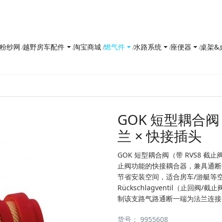
防花粉纱网
越野房车配件
淘宝商城
燃气件
水路系统
座便器
桌架&
GOK 短型耦合阀
兰 × 快接插头
GOK 短型耦合阀（带 RVS8 截
止阀功能的快接耦合器，兼具通断
节省安装空间，适合房车/游艇等空间
Rückschlagventil（止回阀
制该支路气路通断一端为法兰连接
货号
：
9955608