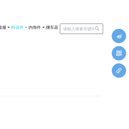
桌腿
外设件
内饰件
挪车器