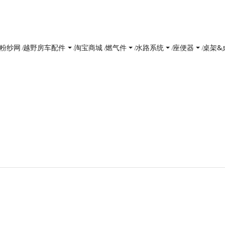
防花粉纱网
越野房车配件
淘宝商城
燃气件
水路系统
座便器
桌架&