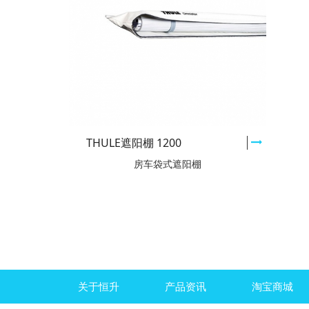
THULE遮阳棚 1200
房车袋式遮阳棚
关于恒升
产品资讯
淘宝商城