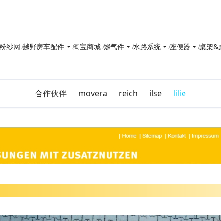
防花粉纱网
越野房车配件
淘宝商城
燃气件
水路系统
座便器
桌架&
合作伙伴
movera
reich
ilse
lilie