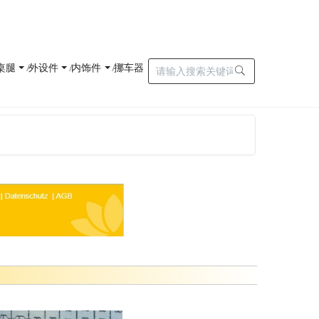
桌腿
外设件
内饰件
挪车器