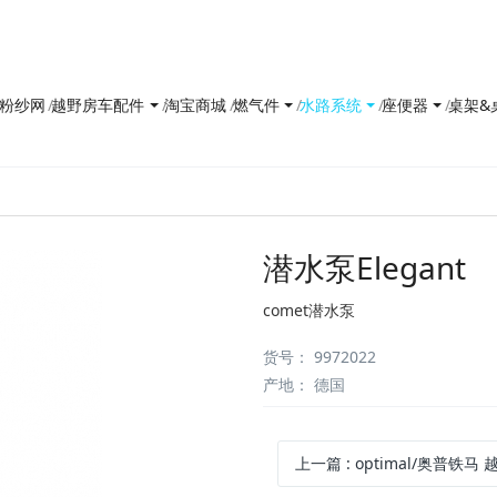
防花粉纱网
越野房车配件
淘宝商城
燃气件
水路系统
座便器
桌架&
潜水泵Elegant
comet潜水泵
货号
：
9972022
产地
：
德国
上一篇
:
optimal/奥普铁马 越野房车窗户-内