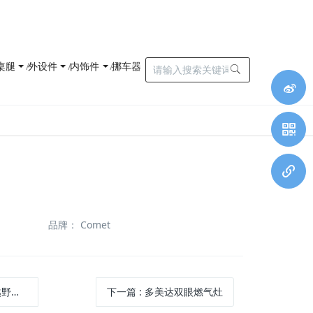
桌腿
外设件
内饰件
挪车器
品牌
：
Comet
侧安装
下一篇
:
多美达双眼燃气灶