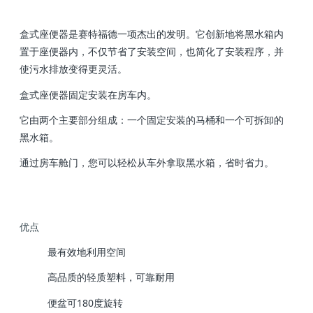
盒式座便器是赛特福德⼀项杰出的发明。它创新地将⿊⽔箱内
置于座便器内，不仅节省了安装空间，也简化了安装程序，并
使污⽔排放变得更灵活。
盒式座便器固定安装在房⻋内。
它由两个主要部分组成：⼀个固定安装的⻢桶和⼀个可拆卸的
⿊⽔箱。
通过房⻋舱⻔，您可以轻松从⻋外拿取⿊⽔箱，省时省⼒。
优点
最有效地利用空间
高品质的轻质塑料，可靠耐用
便盆可180度旋转