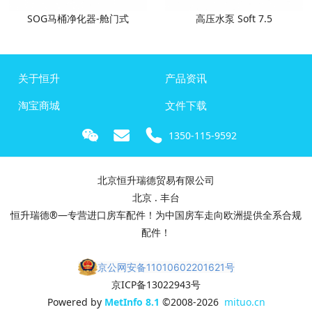
SOG马桶净化器-舱门式
高压水泵 Soft 7.5
关于恒升
产品资讯
淘宝商城
文件下载
1350-115-9592
北京恒升瑞德贸易有限公司
北京 . 丰台
恒升瑞德®—专营进口房车配件！为中国房车走向欧洲提供全系合规
配件！
京公网安备11010602201621号
京ICP备13022943号
Powered by
MetInfo 8.1
©2008-2026
mituo.cn