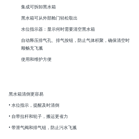
集成可拆卸黑水箱
黑水箱可从外部舱门轻松取出
水位指示器：显示何时需要清空黑水箱
自动释压排气孔、排气按钮，防止气体积聚，确保清空时
顺畅无飞溅
使用和维护方便
⿊⽔箱清倒更容易
• ⽔位指⽰，提醒及时清倒
• ⾃带拉杆和轮⼦，搬运更省⼒
• 带泄⽓阀和排⽓钮，防⽌污⽔⻜溅