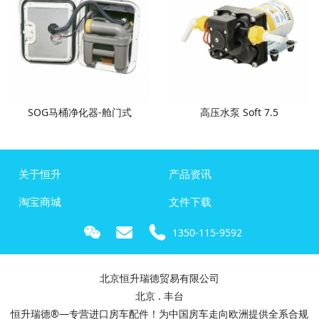
SOG马桶净化器-舱门式
高压水泵 Soft 7.5
关于恒升
产品资讯
淘宝商城
文件下载
1350-115-9592
北京恒升瑞德贸易有限公司
北京 . 丰台
恒升瑞德®—专营进口房车配件！为中国房车走向欧洲提供全系合规