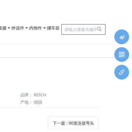
桌腿
外设件
内饰件
挪车器
品牌
：
REICH
产地
：
德国
下一篇
:
90度连接弯头