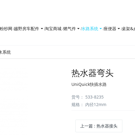
防花粉纱网
越野房车配件
淘宝商城
燃气件
水路系统
座便器
桌架&
清水系统
热水器弯头
UniQuick快插水路
货号
：
533-8235
规格
：
内径12mm
上一篇
:
热水器接头