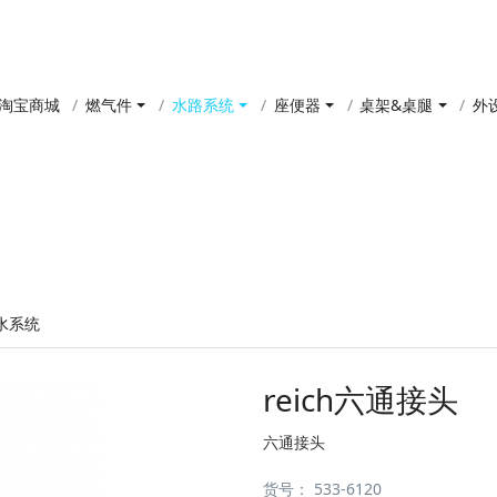
淘宝商城
燃气件
水路系统
座便器
桌架&桌腿
外
产品中心
清水系统
reich六通接头
六通接头
货号：
533-6120