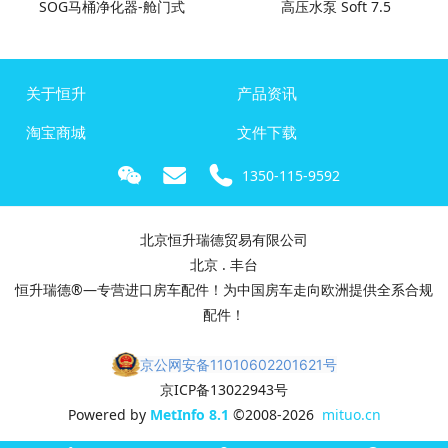
SOG马桶净化器-舱门式
高压水泵 Soft 7.5
关于恒升
产品资讯
淘宝商城
文件下载
1350-115-9592
北京恒升瑞德贸易有限公司
北京 . 丰台
恒升瑞德®—专营进口房车配件！为中国房车走向欧洲提供全系合规
配件！
京公网安备11010602201621号
京ICP备13022943号
Powered by
MetInfo 8.1
©2008-2026
mituo.cn