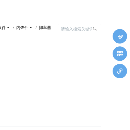
设件
内饰件
挪车器