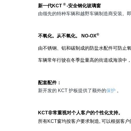
®
新一代
KCT
-
安全钢化玻璃窗
由领先的特种车辆和越野车辆制造商安装。即使
®
不氧化。从不氧化。
NO-OX
由不锈钢、铝和碳制成的防盐水配件可防止
车辆常年行驶在冬季盐量高的街道或海浪中，有
配套配件：
新开发的
KCT 护板提供了额外的
保护
。
KCT
非常重视对个人客户的个性化支持。
所有KCT窗均按客户要求制造, 可以根据客