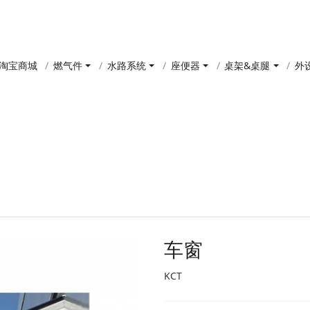
淘宝商城
燃气件
水路系统
座便器
桌架&桌腿
外
产品中心
车窗
KCT