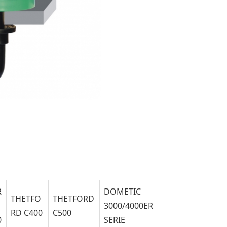
R
DOMETIC
THETFO
THETFORD
3000/4000ER
RD C400
C500
0
SERIE