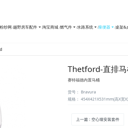
防花粉纱网
越野房车配件
淘宝商城
燃气件
水路系统
座便器
桌架&
d
Thetford-直排
赛特福德内置马桶
货号
：
Bravura
规格
：
454X421X531mm(高X宽X
上一篇
:
空心墙安装套件