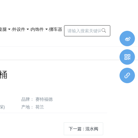
桌腿
外设件
内饰件
挪车器
马桶
品牌
：
赛特福德
深)
产地
：
荷兰
下一篇
:
混水阀