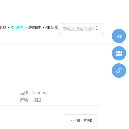
桌腿
外设件
内饰件
挪车器
品牌
：
fiamma
产地
：
德国
下一篇
:
爬梯