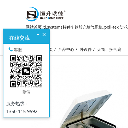
网站首页
ti.systems特种车轮胎充放气系统
poll-tex 
-
×
在线交流
网站首页
产品中心
外设件
天窗、换气扇
客服
微信
服务热线：
1350-115-9592