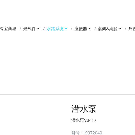
淘宝商城
燃气件
水路系统
座便器
桌架&桌腿
外
产品中心
潜水泵
潜水泵VIP 17
货号：
9972040