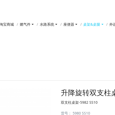
淘宝商城
燃气件
水路系统
座便器
桌架&桌腿
外
产品中心
升降旋转双支柱
双支柱桌架-5982 SS10
货号：
5980 SS10