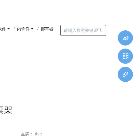
设件
内饰件
挪车器
桌架
品牌：
ilse