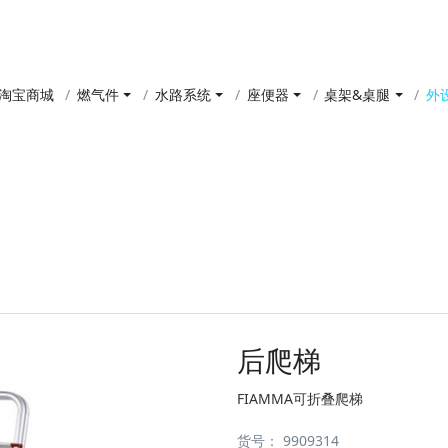
淘宝商城
燃气件
水路系统
座便器
桌架&桌腿
外
产品中心
后爬梯
FIAMMA可折叠爬梯
货号：
9909314