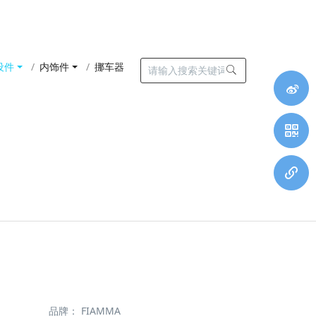
设件
内饰件
挪车器
品牌：
FIAMMA