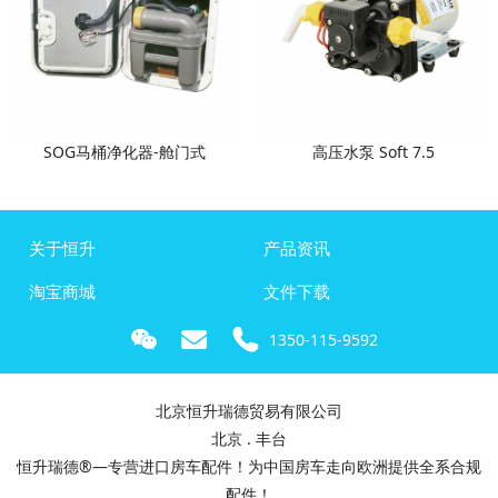
SOG马桶净化器-舱门式
高压水泵 Soft 7.5
关于恒升
产品资讯
淘宝商城
文件下载
1350-115-9592
北京恒升瑞德贸易有限公司
北京 . 丰台
恒升瑞德®—专营进口房车配件！为中国房车走向欧洲提供全系合规
配件！